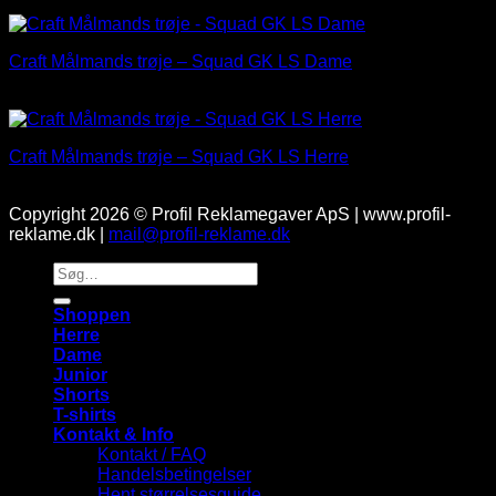
Den
Den
kr.
280.00
kr.
224.00
oprindelige
aktuelle
pris
pris
Craft Målmands trøje – Squad GK LS Dame
var:
er:
kr.280.00.
kr.224.00.
Den
Den
kr.
300.00
kr.
240.00
oprindelige
aktuelle
pris
pris
Craft Målmands trøje – Squad GK LS Herre
var:
er:
kr.300.00.
kr.240.00.
Den
Den
kr.
300.00
kr.
240.00
oprindelige
aktuelle
Copyright 2026 © Profil Reklamegaver ApS | www.profil-
pris
pris
reklame.dk |
mail@profil-reklame.dk
var:
er:
Søg
kr.300.00.
kr.240.00.
efter:
Shoppen
Herre
Dame
Junior
Shorts
T-shirts
Kontakt & Info
Kontakt / FAQ
Handelsbetingelser
Hent størrelsesguide