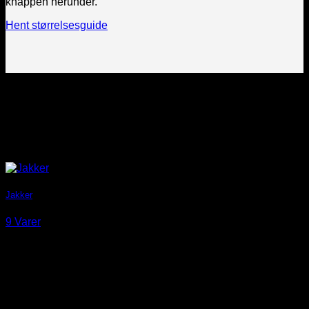
knappen herunder.
Hent størrelsesguide
Produkt kategorier
Jakker
9 Varer